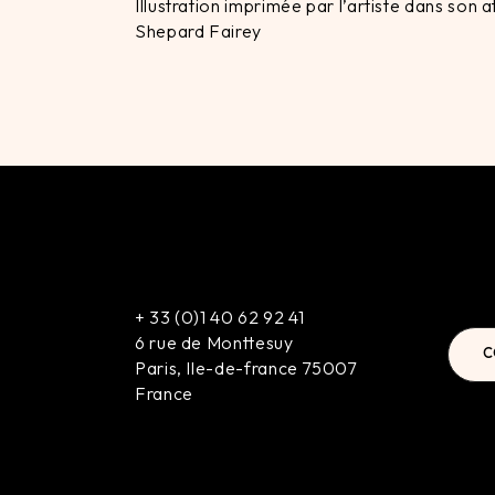
Illustration imprimée par l’artiste dans son
Shepard Fairey
+
33 (0)1 40 62 92 41
6 rue de Monttesuy
C
Paris
,
Ile-de-france
75007
France