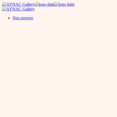
Skip
to
the
Nos oeuvres
content