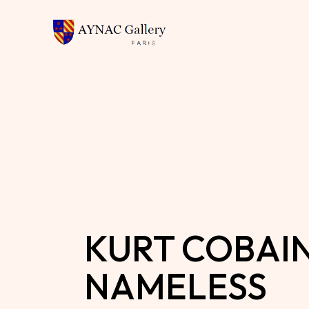
Skip
to
the
content
KURT COBAIN
NAMELESS