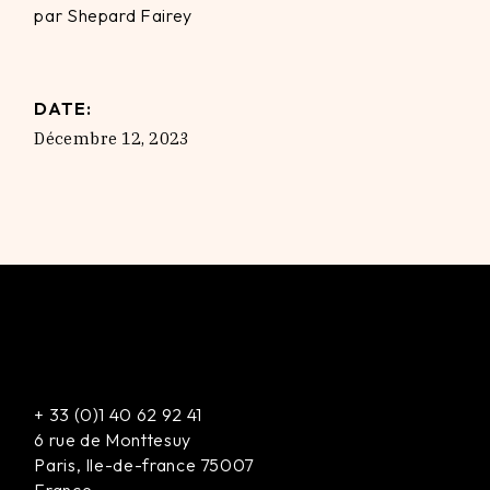
par Shepard Fairey
DATE:
Décembre 12, 2023
+
33 (0)1 40 62 92 41
6 rue de Monttesuy
Paris
,
Ile-de-france
75007