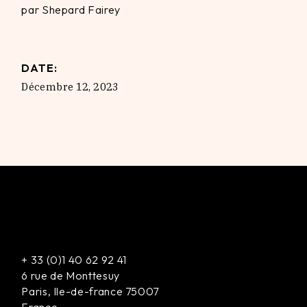
par Shepard Fairey
DATE:
Décembre 12, 2023
+
33 (0)1 40 62 92 41
6 rue de Monttesuy
Paris
,
Ile-de-france
75007