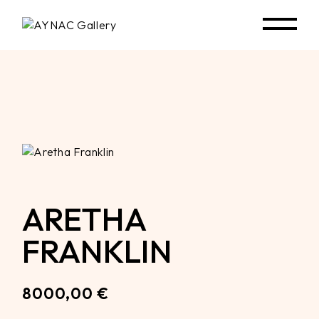
Skip
to
the
content
ARETHA
FRANKLIN
8000,00
€