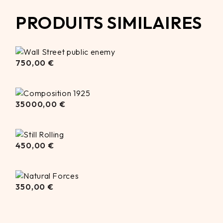
PRODUITS SIMILAIRES
750,00
750,00
€
€
35000,00
35000,00
€
€
450,00
450,00
€
€
350,00
350,00
€
€