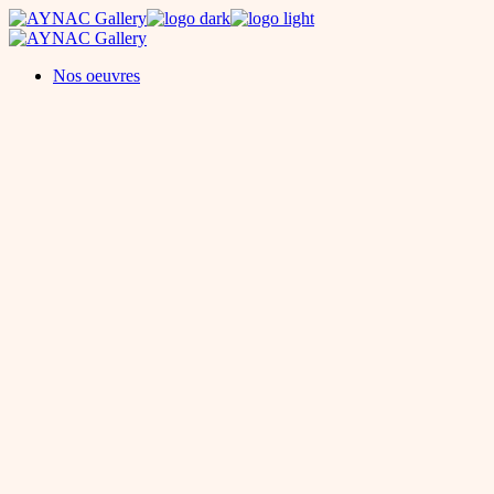
Skip
to
the
Nos oeuvres
content