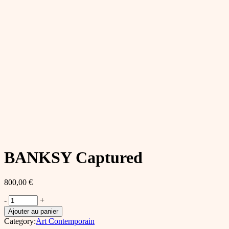
BANKSY Captured
800,00
€
BANKSY
-
+
Captured
Ajouter au panier
quantity
Category:
Art Contemporain