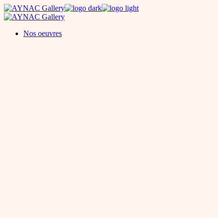
Skip
to
the
Nos oeuvres
content