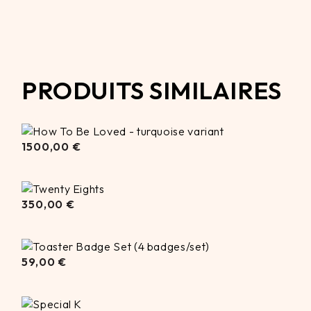
PRODUITS SIMILAIRES
1500,00
€
1500,00
€
350,00
350,00
€
€
59,00
€
59,00
€