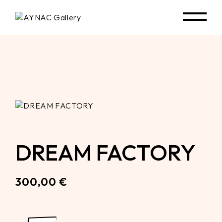
Skip
to
the
content
DREAM FACTORY
300,00
€
DREAM FACTORY quantity