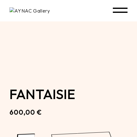
Skip
to
the
content
FANTAISIE
600,00
€
Fantaisie quantity