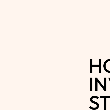
H
I
S