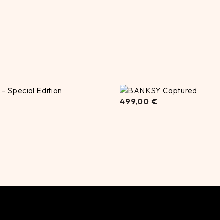
499,00
€
499,00
€
€