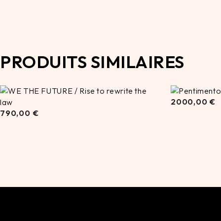
PRODUITS SIMILAIRES
2000,00
€
790,00
2000,00
€
790,00
€