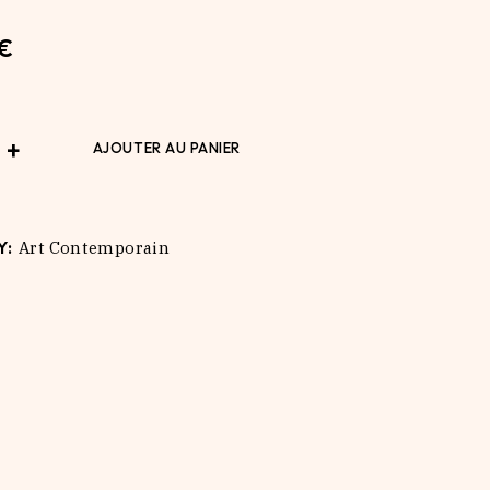
€
nvasion stickers quantity
+
AJOUTER AU PANIER
Y:
Art Contemporain