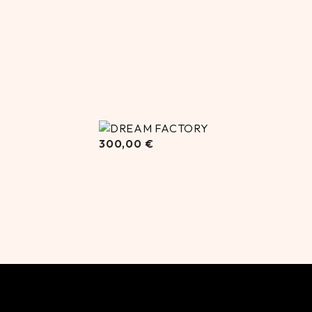
300,00
€
300,00
€