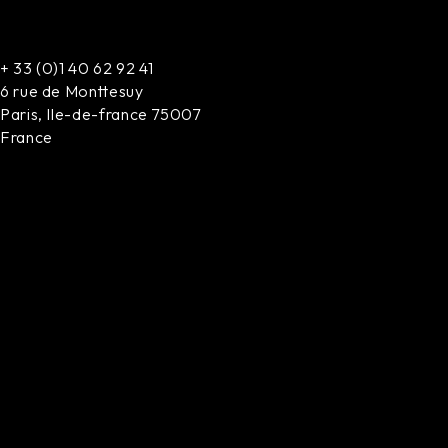
+
33 (0)1 40 62 92 41
6 rue de Monttesuy
Paris
,
Ile-de-france
75007
France