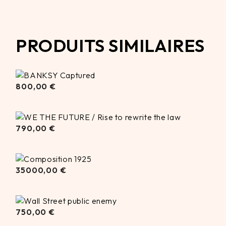
PRODUITS SIMILAIRES
800,00
800,00
€
€
790,00
€
790,00
€
35000,00
35000,00
€
€
750,00
750,00
€
€