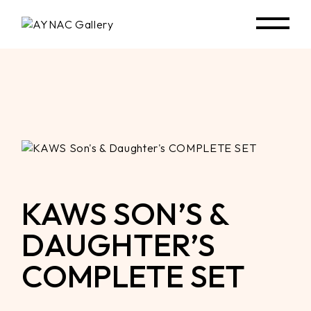
Skip
to
the
content
KAWS SON’S &
DAUGHTER’S
COMPLETE SET