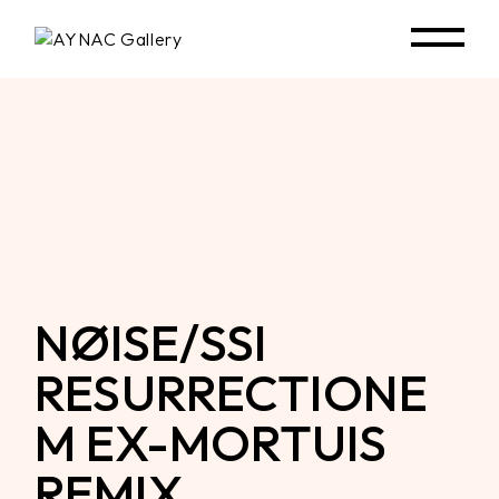
Skip
to
the
content
NØISE/SSI
RESURRECTIONE
M EX-MORTUIS
REMIX