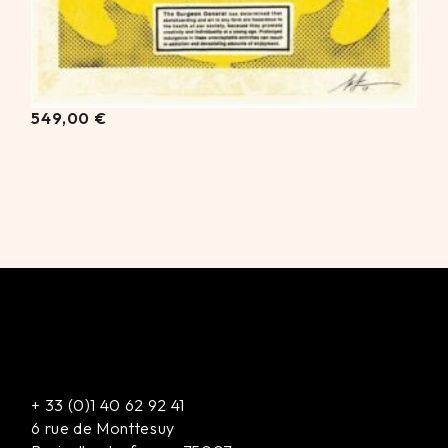
549,00
€
+
33 (0)1 40 62 92 41
6 rue de Monttesuy