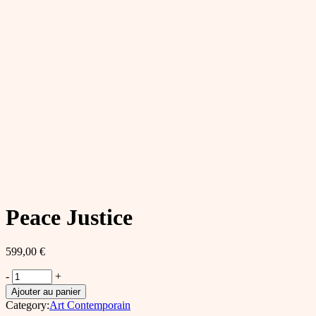
Peace Justice
599,00
€
Peace
-
+
Justice
Ajouter au panier
quantity
Category:
Art Contemporain