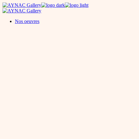
Skip
to
the
Nos oeuvres
content