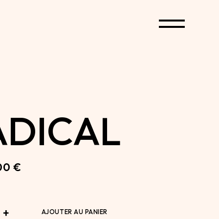
ADICAL
00
€
ntity
+
AJOUTER AU PANIER