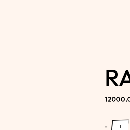
R
12000,
Radical qua
-