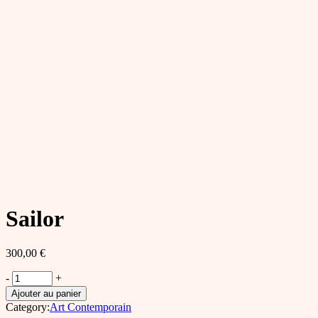
Sailor
300,00
€
Sailor
-
+
quantity
Ajouter au panier
Category:
Art Contemporain