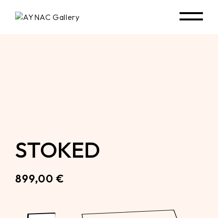
Skip
to
the
content
STOKED
899,00
€
STOKED quantity