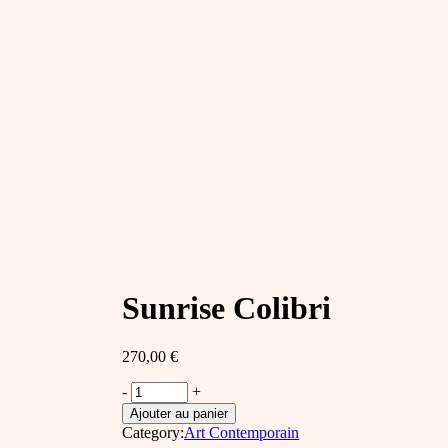
Sunrise Colibri
270,00
€
Sunrise
-
+
Colibri
Ajouter au panier
quantity
Category:
Art Contemporain