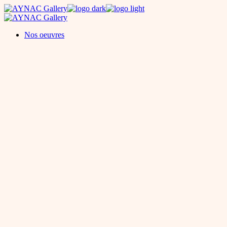
Skip
to
the
Nos oeuvres
content