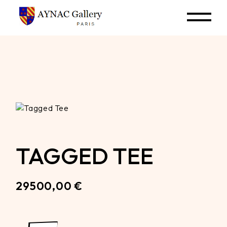
Skip
to
the
content
TAGGED TEE
29500,00
€
Tagged Tee quantity