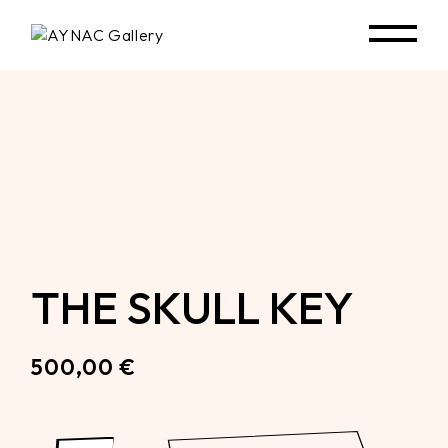
Skip
to
the
content
THE SKULL KEY
500,00
€
The Skull Key quantity