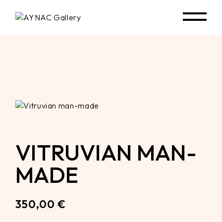
Skip
to
the
content
VITRUVIAN MAN-
MADE
350,00
€