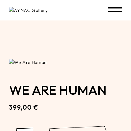
Skip
to
the
content
WE ARE HUMAN
399,00
€
We Are Human quantity