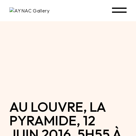
Skip
to
the
content
AU LOUVRE, LA
PYRAMIDE, 12
JUIN 2016, 5H55 À