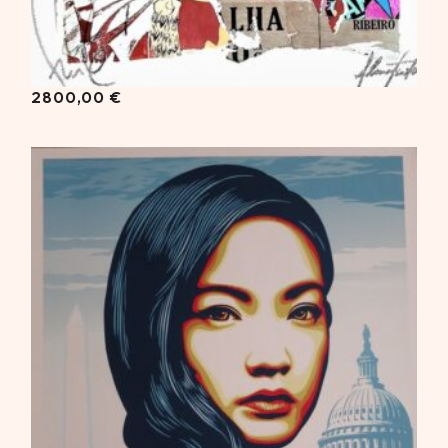
2800,00
€
790,00
€