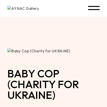
Skip
to
the
content
BABY COP
(CHARITY FOR
UKRAINE)