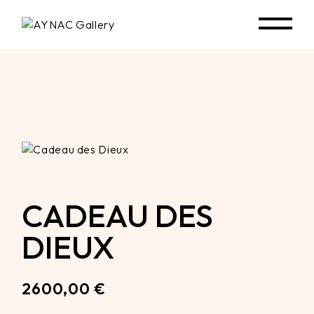
Skip
to
the
content
CADEAU DES
DIEUX
2600,00
€