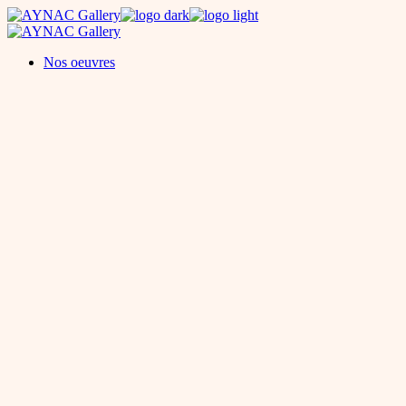
Skip
to
the
Nos oeuvres
content