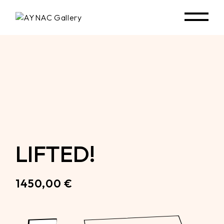
Skip
to
the
content
LIFTED!
1450,00
€
Lifted! quantity