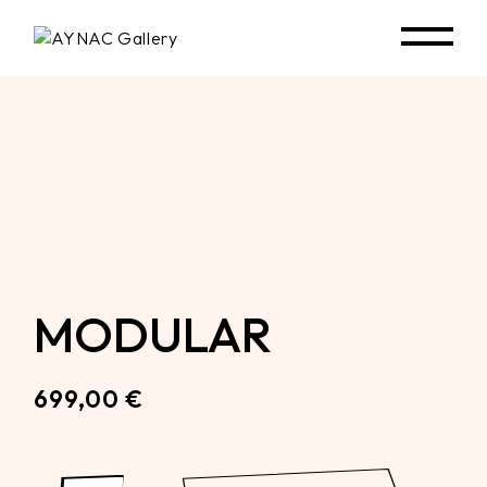
Skip
to
the
content
MODULAR
699,00
€
Modular quantity