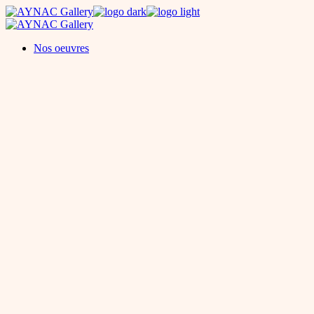
Skip
to
the
Nos oeuvres
content