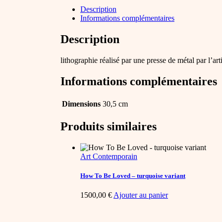
Run
Description
(Neil
Informations complémentaires
Young
Tour
Description
letterpress)
quantity
lithographie réalisé par une presse de métal par l’a
Informations complémentaires
Dimensions
30,5 cm
Produits similaires
Art Contemporain
How To Be Loved – turquoise variant
1500,00
€
Ajouter au panier