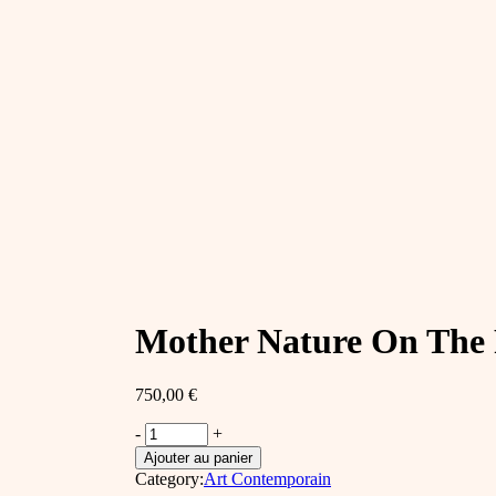
Mother Nature On The R
750,00
€
Mother
-
+
Nature
Ajouter au panier
On
Category:
Art Contemporain
The