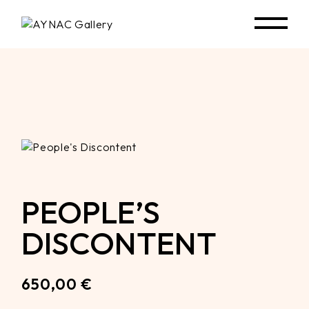
Skip
to
the
content
PEOPLE’S
DISCONTENT
650,00
€