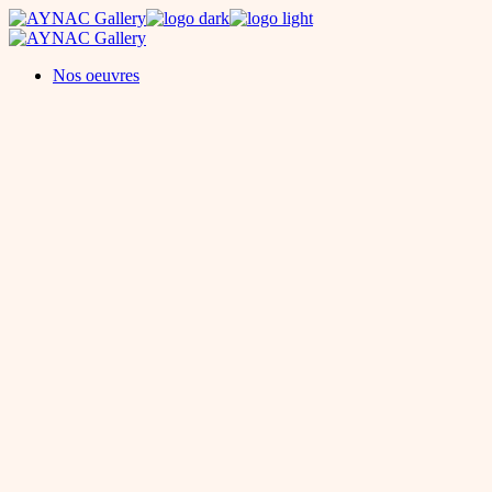
Skip
to
the
Nos oeuvres
content