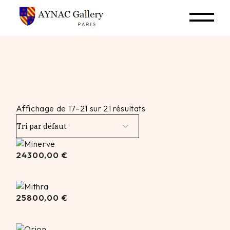
Skip
to
the
content
Affichage de 17–21 sur 21 résultats
24300,00
24300,00
€
€
25800,00
25800,00
€
€