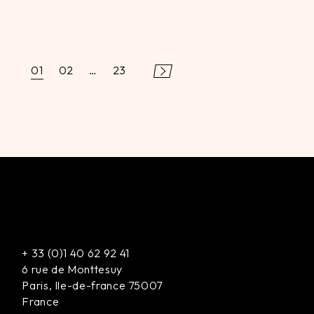
01
02
…
23
+
33 (0)1 40 62 92 41
6 rue de Monttesuy
Paris
,
Ile-de-france
75007
France